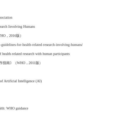
）
sociation
Research Involving Humans
WHO，2016版）
al-guidelines-for-health-related-research-involving-humans/
f health-related research with human participants
作指南》（
WHO，2011版）
 Artificial Intelligence (AI)
 health: WHO guidance