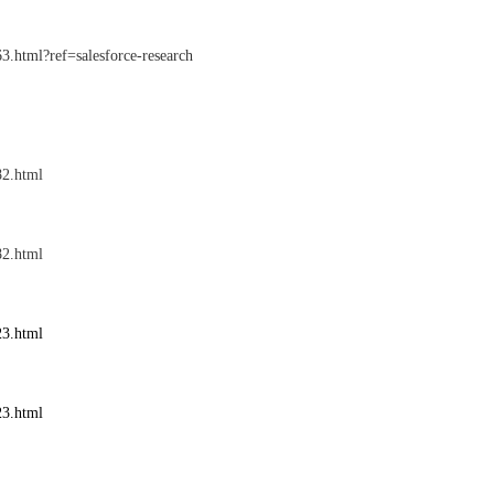
.html?ref=salesforce-research
82.html
）
82.html
23.html
23.html