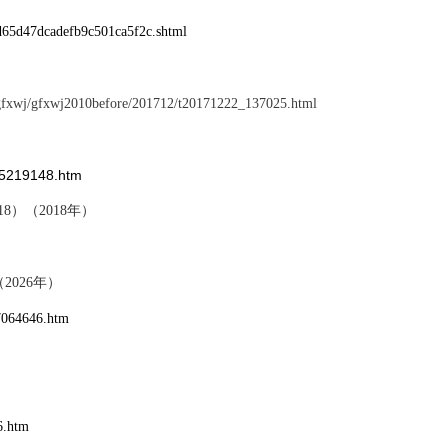
d65d47dcadefb9c501ca5f2c.shtml
c/gfxwj/gfxwj2010before/201712/t20171222_137025.html
_5219148.htm
018）
（
2018年）
（
2026年）
_7064646.htm
6.htm