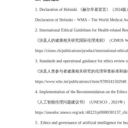
1.
Declaration of Helsinki
《赫尔辛基宣言》（
2024版
Declaration of Helsinki – WMA – The World Medical As
2.
International Ethical Guidelines for Health-related 
《涉及人的健康相关研究国际伦理准则》（
CIMOS 
https://cioms.ch/publications/product/international-ethic
3.
Standards and operational guidance for ethics review o
《涉及人类参与者健康相关研究的伦理审查标准和操
https://www.who.int/publications/i/item/9789241502948
4.
Implementation of the Recommendation on the Ethics of
《人工智能伦理问题建议书》（
UNESCO，2021年）
https://unesdoc.unesco.org/ark:/48223/pf0000381137_chi
5.
Ethics and governance of artificial intelligence for