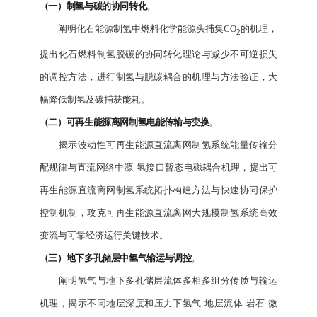
（一）制氢与碳的协同转化
。
阐明化石能源制氢中燃料化学能源头捕集CO
的机理，
2
提出化石燃料制氢脱碳的协同转化理论与减少不可逆损失
的调控方法，进行制氢与脱碳耦合的机理与方法验证，大
幅降低制氢及碳捕获能耗。
（二）可再生能源离网制氢电能传输与变换
。
揭示波动性可再生能源直流离网制氢系统能量传输分
配规律与直流网络中源-氢接口暂态电磁耦合机理，提出可
再生能源直流离网制氢系统拓扑构建方法与快速协同保护
控制机制，攻克可再生能源直流离网大规模制氢系统高效
变流与可靠经济运行关键技术。
（三）地下多孔储层中氢气输运与调控
。
阐明氢气与地下多孔储层流体多相多组分传质与输运
机理，揭示不同地层深度和压力下氢气-地层流体-岩石-微