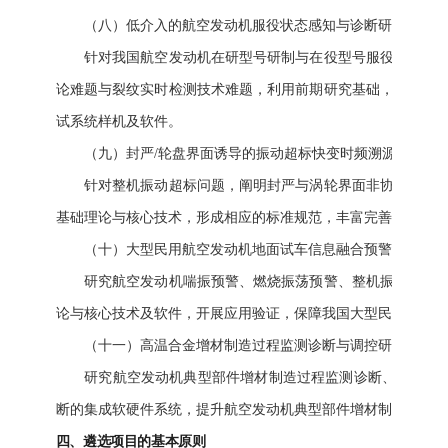
（八）低介入的航空发动机服役状态感知与诊断研究。
针对我国航空发动机在研型号研制与在役型号服役安全保障
论难题与裂纹实时检测技术难题，利用前期研究基础，研究低
试系统样机及软件。
（九）封严/轮盘界面诱导的振动超标快变时频溯源与控制
针对整机振动超标问题，阐明封严与涡轮界面非协调变形与
基础理论与核心技术，形成相应的标准规范，丰富完善航空发动
（十）大型民用航空发动机地面试车信息融合预警方法研究
研究航空发动机喘振预警、燃烧振荡预警、整机振动预警，
论与核心技术及软件，开展应用验证，保障我国大型民用航空发
（十一）高温合金增材制造过程监测诊断与调控研究。
研究航空发动机典型部件增材制造过程监测诊断、内部质量评
断的集成软硬件系统，提升航空发动机典型部件增材制造的质量
四、遴选项目的基本原则