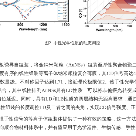
图
2. 手性光学性质的动态调控
板诱导自组装，将金纳米颗粒（
AuNSs）组装至弹性聚合物聚
度有序的线性组装等离子体纳米颗粒复合薄膜，其CD信号高达40 
数量级。不对称因子达到1.71，接近理论极限值2。该手性光学
结合，其中线性排列AuNSs具有LD性质，可以将非偏振光转变成
相位延迟。同时，具有LD和LB性质的两层结构无距离要求，通过
s线性组装的长度调控LD及二者之间的夹角，实现CD信号强度、
强手性信号的等离子体组装体提供了一种有效的策略，这一方
向聚合物材料体系中，并有望应用于光学器件、生物传感、手性