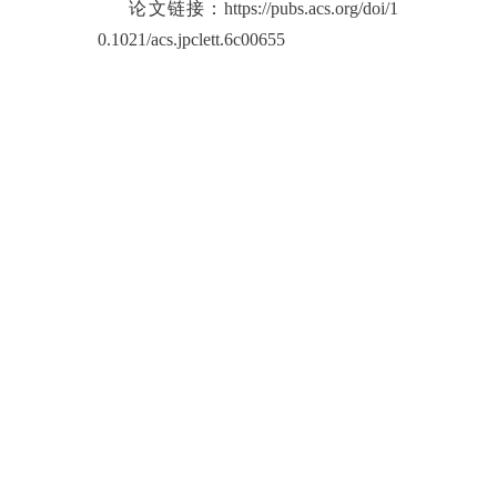
论文链接：
https://pubs.acs.org/doi/1
0.1021/acs.jpclett.6c00655