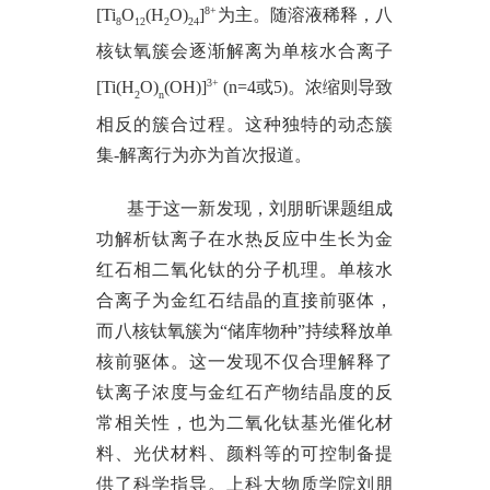
8+
[Ti
O
(H
O)
]
为主。随溶液稀释，八
8
12
2
24
核钛氧簇会逐渐解离为单核水合离子
3+
[Ti(H
O)
(OH)]
(n=4或5)。浓缩则导致
2
n
相反的簇合过程。这种独特的动态簇
集-解离行为亦为首次报道。
基于这一新发现，刘朋昕课题组成
功解析钛离子在水热反应中生长为金
红石相二氧化钛的分子机理。单核水
合离子为金红石结晶的直接前驱体，
而八核钛氧簇为
“储库物种”持续释放单
核前驱体。这一发现不仅合理解释了
钛离子浓度与金红石产物结晶度的反
常相关性，也为二氧化钛基光催化材
料、光伏材料、颜料等的可控制备提
供了科学指导。上科大物质学院刘朋