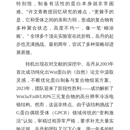
特别怪，制备有活性的蛋白本身就非常困
难。”许文青教授回忆研究的难点，“更棘手的
是，它和受体之间的亲和力弱，形成的复合物有
多种聚合状态，高度不均一，像一笔‘糊涂
账’。” 全球多个顶尖实验室在此折戟，岳丹的起
步也充满挑战。最初两年，尝试了多种策略却进
展甚微。
转机出现在对文献的深挖中。岳丹从2003年
首次成功纯化出Wnt蛋白的《自然》论文中汲取
灵感，不断优化蛋白制备与复合物组装方案。
2023年，团队迎来了阶段性胜利——成功解析了
Wnt3a/Fzd8/LRP6三元复合物的高分辨率冷冻电
镜结构。然而，这远非终点。由于该结构挑战了
G蛋白偶联受体（GPCR）领域传统的“变构激
活”认知，审稿过程异常严格，要求补充大量实
验证据。岳丹和团队又沉下心来，用一年多的时