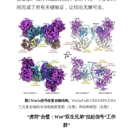
间完成了所有关键验证，让结论无懈可击。
图1.Wnt3a信号体复合物结构。
Wnt3a/Fzd8-CRD/LRP6-E3E4
三元复合物的冷冻电镜密度图（左图）和结构模型（右图）。
“虎符”合璧：Wnt“双生兄弟”拉起信号“工作
群”