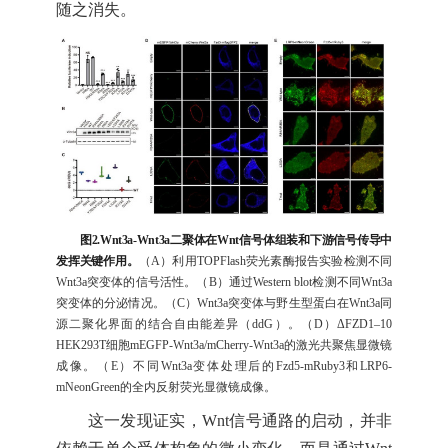
随之消失。
图2.Wnt3a-Wnt3a二聚体在Wnt信号体组装和下游信号传导中
发挥关键作用。
（A）利用TOPFlash荧光素酶报告实验检测不同
Wnt3a突变体的信号活性。（B）通过Western blot检测不同Wnt3a
突变体的分泌情况。（C）Wnt3a突变体与野生型蛋白在Wnt3a同
源二聚化界面的结合自由能差异（ddG）。（D）ΔFZD1–10
HEK293T细胞mEGFP-Wnt3a/mCherry-Wnt3a的激光共聚焦显微镜
成像。（E）不同Wnt3a变体处理后的Fzd5-mRuby3和LRP6-
mNeonGreen的全内反射荧光显微镜成像。
这一发现证实，Wnt信号通路的启动，并非