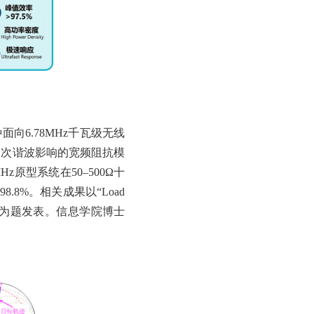
向6.78MHz千瓦级无线
高次谐波影响的宽频阻抗模
原型系统在50–500Ω十
8%。相关成果以“Load
ge Topology”为题发表。信息学院博士