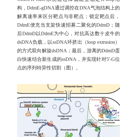
构，DdmE-gDNA通过调控在DNA气泡结构上的
解离速率来区分靶点与非靶点；锁定靶点后，
DdmE便充当支架快速招募二聚化的DdmD；随
后DdmD以DdmE为中心，对抗高达数十皮牛的
dsDNA负载，以ssDNA环挤出（loop extrusion）
的方式双向解旋dsDNA；最后，游离的DdmD蛋
白快速结合新生成的ssDNA，并实现针对5'-G位
点的序列特异性切割（图）。