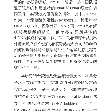
型的pAgo防御系统DdmDE。随后，多个团队报
道了该系统利用独特的DdmE和DdmD双蛋白协
同工作，实现短入侵质粒的清除。其中，DdmE
作为一个无核酸酶活性的pAgo蛋白，利用guide
DNA（gDNA）识别外源DNA；而DdmD具有解
旋酶与核酸酶活性，被招募后实施具体的
dsDNA解旋和切割工作。DdmE如何精准识别出
外源质粒？两个蛋白如何实现高效协同？DdmD
如何协调解旋酶和核酸酶活性？这些动态过程背
后的分子动力学原理，正是理解细菌免疫防御多
样性、乃至开发新型生物技术工具所亟待攻克的
核心科学问题。
本研究结合荧光共聚焦与光镊技术，在单分
子水平实现了对
DdmDE识别并处理DNA过程的
实时动态分析。研究发现，DdmE能够敏锐发现
并结合dsDNA力学张力（mechanical tension）诱
导产生的气泡结构（DNA bubble）；不同于
CRISPR-Cas9系统通过降低能垒稳定R-loop结