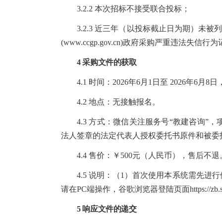
3.2.2 本次招标不接受联合投标；
3.2.3 近三年（以投标截止日为期）未被列入
(www.ccgp.gov.cn)政府采购严重违法失
4 采购文件的获取
4.1 时间：202
6
年
6
月
1
日至 202
6
年
6
月
8
日，
4.2 地点：
无接触报名。
4.3 方式：
微信关注服务号“教建咨询”，
法人签章的法定代表人授权委托书原件和被委
4.4 售价：￥
500
元（人民币），售后不退
4.5 说明：（1）首次使用本系统需先
请在PC端操作，谷歌浏览器登陆页面https://zb.secm.c
5 响应文件的递交