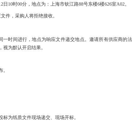
12
日
10
时
00
分
，地点为：上海市钦江路88号东楼6楼626室A02。
应文件，采购人将拒绝接收。
同一时间进行，地点为响应文件递交地点。邀请所有供应商的
，视为默认开启结果。
布。
投标为纸质文件现场递交、现场开标。