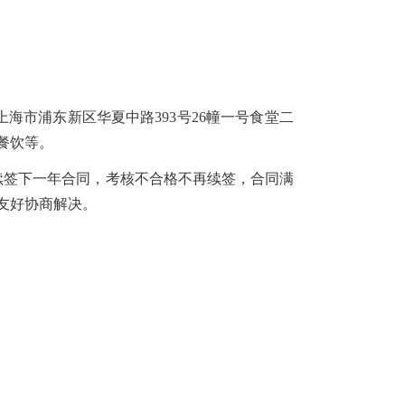
上海市浦东新区华夏中路393号26幢一号食堂二
餐饮等。
格后续签下一年合同，考核不合格不再续签，合同满
发生变化的，经双方友好协商解决。